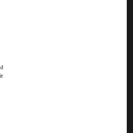
e
nd
ir