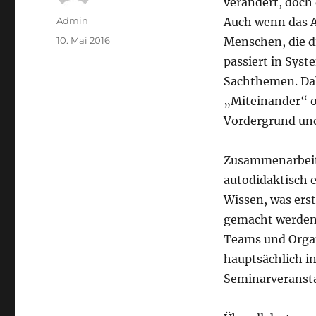
verändert, doch 
Autor
Admin
Auch wenn das Ar
Veröffentlicht
10. Mai 2016
Menschen, die d
am
passiert in Syst
Sachthemen. Dab
„Miteinander“ of
Vordergrund und
Zusammenarbeite
autodidaktisch e
Wissen, was ers
gemacht werden 
Teams und Organ
hauptsächlich i
Seminarveransta